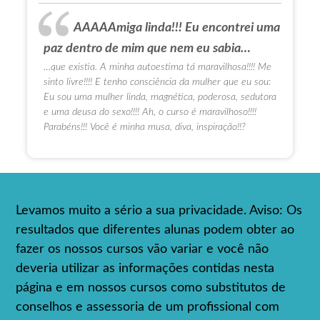
AAAAAmiga linda!!! Eu encontrei uma
paz dentro de mim que nem eu sabia…
…que existia. A minha autoestima tá maravilhosa!!!! Me
sinto livre!!!! E tenho consciência da mulher que eu sou:
Eu sou uma mulher linda, magnética, poderosa, sedutora
e uma deusa do sexo!!!! Ah, o curso é maravilhoso!!!!
Parabéns!!! Você é minha musa, diva, inspiração!!?
Levamos muito a sério a sua privacidade. Aviso: Os
resultados que diferentes alunas podem obter ao
fazer os nossos cursos vão variar e você não
deveria utilizar as informações contidas nesta
página e em nossos cursos como substitutos de
conselhos e assessoria de um profissional com