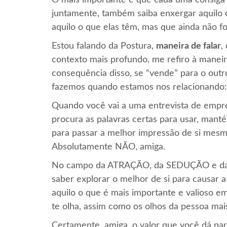
O mais importante é que cada uma consiga 
juntamente, também saiba enxergar aquilo
aquilo o que elas têm, mas que ainda não fo
Estou falando da Postura,
maneira de falar
,
contexto mais profundo, me refiro à maneir
consequência disso, se “vende” para o outr
fazemos quando estamos nos relacionando: 
Quando você vai a uma entrevista de empr
procura as palavras certas para usar, man
para passar a melhor impressão de si mesma
Absolutamente NÃO, amiga.
No campo da ATRAÇÃO, da SEDUÇÃO e da C
saber explorar o melhor de si para causar 
aquilo o que é mais importante e valioso em
te olha, assim como os olhos da pessoa ma
Certamente, amiga, o valor que você dá par