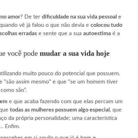
z no amor
? De ter
dificuldade na sua vida pessoal
e
 quando vê já falou o que não devia e
colocou tudo
scolhas erradas
e sente que a sua
autoestima
é a
que você pode
mudar a sua vida hoje
utilizando muito pouco do potencial que possuem.
ue “são assim mesmo” e que “se um homem tiver
 como são”.
tem
e que acaba fazendo com que elas percam um
 que
todas as mulheres possuem algo especial
, que
aço da própria personalidade; uma característica
… Enfim.