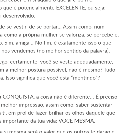
perceber em si aquilo o que já é bom e,
 o que é potencialmente EXCELENTE, ou seja:
i desenvolvido.
 de se vestir, de se portar… Assim como, num
a como a própria mulher se valoriza, se percebe e,
o. Sim, amiga… No fim, é exatamente isso o que
nos vendemos (no melhor sentido da palavra).
ego, certamente, você se veste adequadamente,
tém a melhor postura possível, não é mesmo? Tudo
. Isso significa que você está “mentindo”?
ONQUISTA, a coisa não é diferente… É preciso
a melhor impressão, assim como, saber sustentar
 ti, em prol de fazer brilhar os olhos daquele que
is importante da tua vida: VOCÊ MESMA.
a si mesma será o valor que os outros te darão e