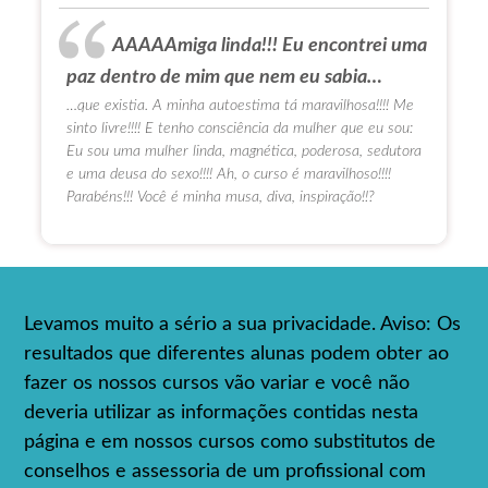
AAAAAmiga linda!!! Eu encontrei uma
paz dentro de mim que nem eu sabia…
…que existia. A minha autoestima tá maravilhosa!!!! Me
sinto livre!!!! E tenho consciência da mulher que eu sou:
Eu sou uma mulher linda, magnética, poderosa, sedutora
e uma deusa do sexo!!!! Ah, o curso é maravilhoso!!!!
Parabéns!!! Você é minha musa, diva, inspiração!!?
Levamos muito a sério a sua privacidade. Aviso: Os
resultados que diferentes alunas podem obter ao
fazer os nossos cursos vão variar e você não
deveria utilizar as informações contidas nesta
página e em nossos cursos como substitutos de
conselhos e assessoria de um profissional com