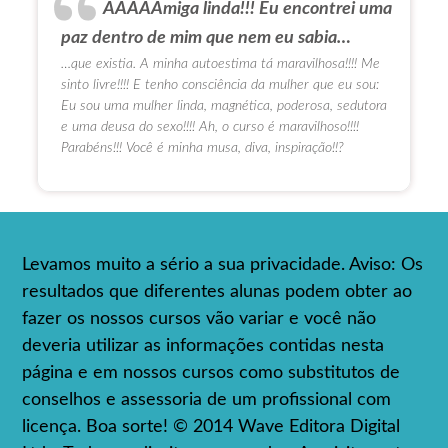
AAAAAmiga linda!!! Eu encontrei uma
paz dentro de mim que nem eu sabia…
…que existia. A minha autoestima tá maravilhosa!!!! Me
sinto livre!!!! E tenho consciência da mulher que eu sou:
Eu sou uma mulher linda, magnética, poderosa, sedutora
e uma deusa do sexo!!!! Ah, o curso é maravilhoso!!!!
Parabéns!!! Você é minha musa, diva, inspiração!!?
Levamos muito a sério a sua privacidade. Aviso: Os
resultados que diferentes alunas podem obter ao
fazer os nossos cursos vão variar e você não
deveria utilizar as informações contidas nesta
página e em nossos cursos como substitutos de
conselhos e assessoria de um profissional com
licença. Boa sorte! © 2014 Wave Editora Digital