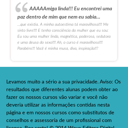
AAAAAmiga linda!!! Eu encontrei uma
paz dentro de mim que nem eu sabia…
…que existia. A minha autoestima tá maravilhosa!!!! Me
sinto livre!!!! E tenho consciência da mulher que eu sou:
Eu sou uma mulher linda, magnética, poderosa, sedutora
e uma deusa do sexo!!!! Ah, o curso é maravilhoso!!!!
Parabéns!!! Você é minha musa, diva, inspiração!!?
Levamos muito a sério a sua privacidade. Aviso: Os
resultados que diferentes alunas podem obter ao
fazer os nossos cursos vão variar e você não
deveria utilizar as informações contidas nesta
página e em nossos cursos como substitutos de
conselhos e assessoria de um profissional com