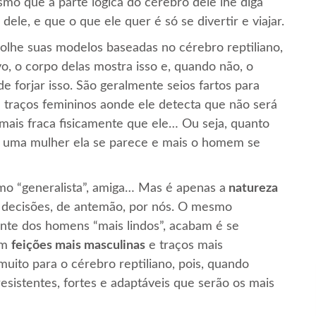
mo que a parte lógica do cérebro dele lhe diga
dele, e que o que ele quer é só se divertir e viajar.
colhe suas modelos baseadas no cérebro reptiliano,
, o corpo delas mostra isso e, quando não, o
 forjar isso. São geralmente seios fartos para
 traços femininos aonde ele detecta que não será
mais fraca fisicamente que ele… Ou seja, quanto
 uma mulher ela se parece e mais o homem se
mo “generalista”, amiga… Mas é apenas a
natureza
s decisões, de antemão, por nós. O mesmo
te dos homens “mais lindos”, acabam é se
om
feições mais masculinas
e traços mais
muito para o cérebro reptiliano, pois, quando
esistentes, fortes e adaptáveis que serão os mais