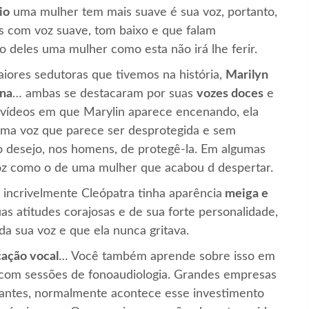
io
uma mulher tem mais suave é sua voz, portanto,
s com voz suave, tom baixo e que falam
 deles uma mulher como esta não irá lhe ferir.
iores sedutoras que tivemos na história,
Marilyn
na
… ambas se destacaram por suas
vozes doces
e
 vídeos em que Marylin aparece encenando, ela
 uma voz que parece ser desprotegida e sem
 desejo, nos homens, de protegê-la. Em algumas
z como o de uma mulher que acabou d despertar.
incrivelmente Cleópatra tinha aparência
meiga e
uas atitudes corajosas e de sua forte personalidade,
da sua voz e que ela nunca gritava.
ação vocal
… Você também aprende sobre isso em
 com sessões de fonoaudiologia. Grandes empresas
antes, normalmente acontece esse investimento