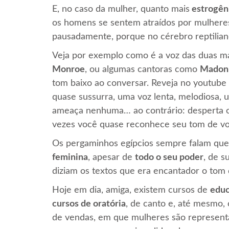
E, no caso da mulher, quanto mais
estrogên
os homens se sentem atraídos por mulhere
pausadamente, porque no cérebro reptiliano
Veja por exemplo como é a voz das duas ma
Monroe
, ou algumas cantoras como
Madon
tom baixo ao conversar. Reveja no youtube
quase sussurra, uma voz lenta, melodiosa,
ameaça nenhuma… ao contrário: desperta o
vezes você quase reconhece seu tom de vo
Os pergaminhos egípcios sempre falam que 
feminina
, apesar de
todo o seu poder
, de s
diziam os textos que era encantador o tom 
Hoje em dia, amiga, existem cursos de
educ
cursos de oratória
, de canto e, até mesmo,
de vendas, em que mulheres são represent