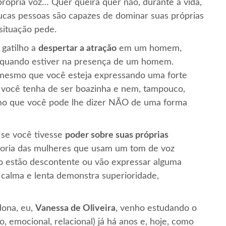
rópria voz… Quer queira quer não, durante a vida,
oucas pessoas são capazes de dominar suas próprias
situação pede.
gatilho a
despertar a atração
em um homem,
e quando estiver na presença de um homem.
 mesmo que você esteja expressando uma forte
e você tenha de ser boazinha e nem, tampouco,
mesmo que você pode lhe dizer NÃO de uma forma
 se você tivesse
poder sobre suas próprias
maioria das mulheres que usam um tom de voz
o estão descontente ou vão expressar alguma
z calma e lenta demonstra superioridade,
dona, eu,
Vanessa de Oliveira
, venho estudando o
 emocional, relacional) já há anos e, hoje, como