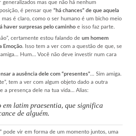
er generalizados mas que não há nenhum
sposição, é pensar que
“há chances” de que aquela
, mas é claro, como o ser humano é um bicho meio
 haver surpresas pelo caminho
e isso faz parte.
ão”, certamente estou falando de
um homem
la Emoção
. Isso tem a ver com a questão de que, se
, amiga… Hum… Você não deve investir num cara
nsar a ausência dele com “presentes”
… Sim amiga.
te”, tem a ver com algum objeto dado a outra
e a presença dele na tua vida… Alias:
o em latim
praesentia
, que significa
lcance de alguém.
te” pode vir em forma de um momento juntos, uma