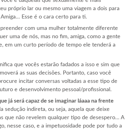
 você é daquelas que sexualmente é mais
teu próprio lar ou mesmo uma viagem a dois para
Amiga… Esse é o cara certo para ti.
rpreender com uma mulher totalmente diferente
quer uma de nós, mas no fim, amiga, como a gente
te, em um curto período de tempo ele tenderá a
ignifica que vocês estarão fadados a isso e sim que
 moverá as suas decisões. Portanto, caso você
procure incitar conversas voltadas a esse tipo de
uturo e desenvolvimento pessoal/profissional.
ue já será capaz de se imaginar láaaa na frente
la sedução indireta, ou seja, aquela que deixe
as que não revelem qualquer tipo de desespero… A
ogo, nesse caso, e a impetuosidade pode por tudo a