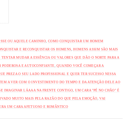
 ESSE OU AQUELE CAMINHO
,
COMO CONQUISTAR UM HOMEM
ONQUISTAR E RECONQUISTAR OS HOMENS
,
HOMENS ASSIM SÃO MAIS
Ê TENTAR MUDAR A ESSÊNCIA OU VALORES QUE DÃO O NORTE PARA A
 PODEROSA E AUTOCONFIANTE
,
QUANDO VOCÊ COMEÇAR A
QUE PREZA O SEU LADO PROFISSIONAL E QUER TER SUCESSO NESSA
TEM A VER COM O INVESTIMENTO DO TEMPO E DA ATENÇÃO DELE AO
 SE IMAGINAR LÁAAA NA FRENTE CONTIGO
,
UM CARA "PÉ NO CHÃO" É
VADO MUITO MAIS PELA RAZÃO DO QUE PELA EMOÇÃO
,
VAI
ERA UM CARA AFETUOSO E ROMÂNTICO