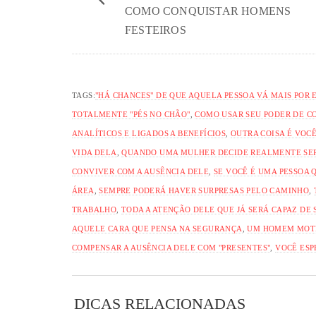
COMO CONQUISTAR HOMENS
FESTEIROS
TAGS:
"HÁ CHANCES" DE QUE AQUELA PESSOA VÁ MAIS POR
TOTALMENTE "PÉS NO CHÃO"
,
COMO USAR SEU PODER DE C
ANALÍTICOS E LIGADOS A BENEFÍCIOS
,
OUTRA COISA É VOC
VIDA DELA
,
QUANDO UMA MULHER DECIDE REALMENTE SER
CONVIVER COM A AUSÊNCIA DELE
,
SE VOCÊ É UMA PESSOA 
ÁREA
,
SEMPRE PODERÁ HAVER SURPRESAS PELO CAMINHO
,
TRABALHO
,
TODA A ATENÇÃO DELE QUE JÁ SERÁ CAPAZ DE
AQUELE CARA QUE PENSA NA SEGURANÇA
,
UM HOMEM MOTI
COMPENSAR A AUSÊNCIA DELE COM "PRESENTES"
,
VOCÊ ESP
DICAS RELACIONADAS