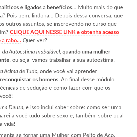
líticos e ligados a benefícios
… Muito mais do que
a? Pois bem, lindona… Depois dessa conversa, que
tos outros assuntos, se inscrevendo no curso que
eim?
CLIQUE AQUI NESSE LINK e obtenha acesso
o a rabo…
Quer ver?
 da Autoestima Inabalável
, quando uma mulher
ante
, ou seja, vamos trabalhar a sua autoestima.
ra Acima de Tudo
,
onde você vai aprender
 reconquistar os homens.
Ao final desse módulo
 técnicas de sedução e como fazer com que os
você!
Uma Deusa
,
e isso inclui saber sobre: como ser uma
rei a você tudo sobre sexo e, também, sobre qual
a vida!
lmente se tornar uma Mulher com Peito de Aço,