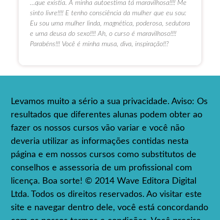
…que existia. A minha autoestima tá maravilhosa!!!! Me
sinto livre!!!! E tenho consciência da mulher que eu sou:
Eu sou uma mulher linda, magnética, poderosa, sedutora
e uma deusa do sexo!!!! Ah, o curso é maravilhoso!!!!
Parabéns!!! Você é minha musa, diva, inspiração!!?
Levamos muito a sério a sua privacidade. Aviso: Os
resultados que diferentes alunas podem obter ao
fazer os nossos cursos vão variar e você não
deveria utilizar as informações contidas nesta
página e em nossos cursos como substitutos de
conselhos e assessoria de um profissional com
licença. Boa sorte! © 2014 Wave Editora Digital
Ltda. Todos os direitos reservados. Ao visitar este
site e navegar dentro dele, você está concordando