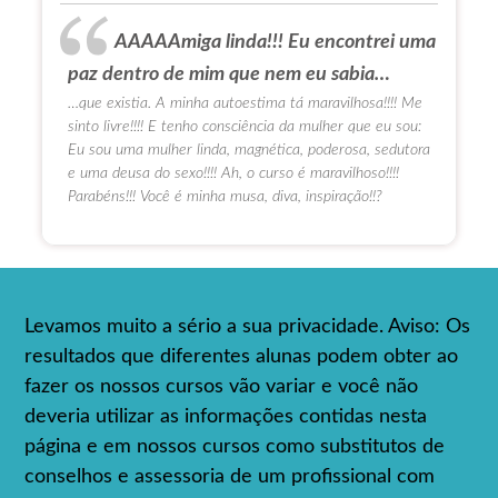
AAAAAmiga linda!!! Eu encontrei uma
paz dentro de mim que nem eu sabia…
…que existia. A minha autoestima tá maravilhosa!!!! Me
sinto livre!!!! E tenho consciência da mulher que eu sou:
Eu sou uma mulher linda, magnética, poderosa, sedutora
e uma deusa do sexo!!!! Ah, o curso é maravilhoso!!!!
Parabéns!!! Você é minha musa, diva, inspiração!!?
Levamos muito a sério a sua privacidade. Aviso: Os
resultados que diferentes alunas podem obter ao
fazer os nossos cursos vão variar e você não
deveria utilizar as informações contidas nesta
página e em nossos cursos como substitutos de
conselhos e assessoria de um profissional com