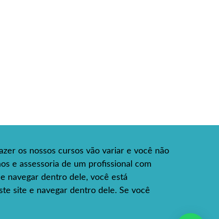
azer os nossos cursos vão variar e você não
hos e assessoria de um profissional com
e e navegar dentro dele, você está
te site e navegar dentro dele. Se você