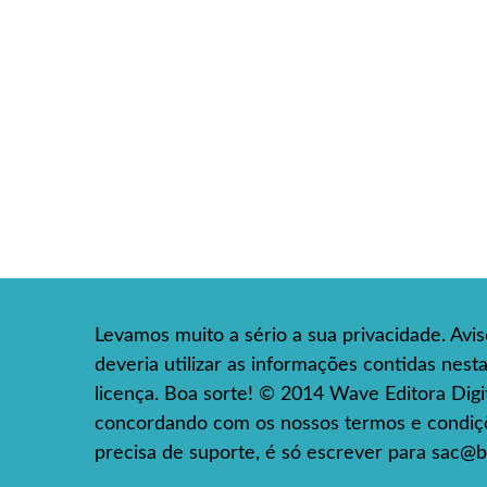
Levamos muito a sério a sua privacidade. Avi
deveria utilizar as informações contidas nes
licença. Boa sorte! © 2014 Wave Editora Digita
concordando com os nossos termos e condiçõe
precisa de suporte, é só escrever para
sac@b