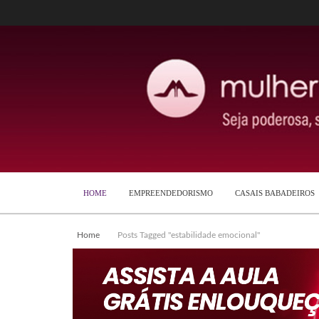
HOME
EMPREENDEDORISMO
CASAIS BABADEIROS
Home
Posts Tagged "estabilidade emocional"