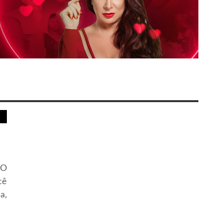
ÃO
cê
a,