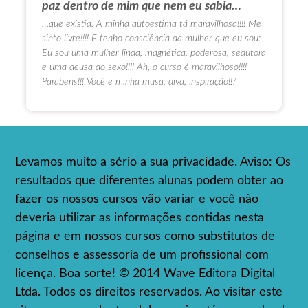
paz dentro de mim que nem eu sabia…
…que existia. A minha autoestima tá maravilhosa!!!! Me
sinto livre!!!! E tenho consciência da mulher que eu sou:
Eu sou uma mulher linda, magnética, poderosa, sedutora
e uma deusa do sexo!!!! Ah, o curso é maravilhoso!!!!
Parabéns!!! Você é minha musa, diva, inspiração!!?
Levamos muito a sério a sua privacidade. Aviso: Os
resultados que diferentes alunas podem obter ao
fazer os nossos cursos vão variar e você não
deveria utilizar as informações contidas nesta
página e em nossos cursos como substitutos de
conselhos e assessoria de um profissional com
licença. Boa sorte! © 2014 Wave Editora Digital
Ltda. Todos os direitos reservados. Ao visitar este