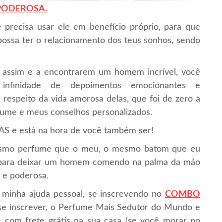
 PODEROSA.
 precisa usar ele em benefício próprio, para que
ssa ter o relacionamento dos teus sonhos, sendo
 assim e a encontrarem um homem incrível, você
nfinidade de depoimentos emocionantes e
 respeito da vida amorosa delas, que foi de zero a
fume e meus conselhos personalizados.
 está na hora de você também ser!
mesmo perfume que o meu, o mesmo batom que eu
 para deixar um homem comendo na palma da mão
 e poderosa.
 minha ajuda pessoal, se inscrevendo no
COMBO
se inscrever, o Perfume Mais Sedutor do Mundo e
 com frete grátis na sua casa (se você morar no