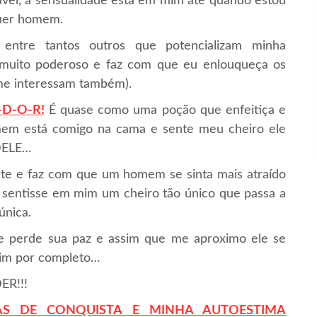
vel, a sensualidade está em mim até quando estou
quer homem.
ntre tantos outros que potencializam minha
 muito poderoso e faz com que eu enlouqueça os
me interessam também).
-D-O-R!
É quase como uma poção que enfeitiça e
em está comigo na cama e sente meu cheiro ele
DELE…
te e faz com que um homem se sinta mais atraído
e sentisse em mim um cheiro tão único que passa a
única.
le perde sua paz e assim que me aproximo ele se
mim por completo…
ER!!!
AS DE CONQUISTA E
M
INHA
AUTOESTIMA