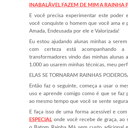
INABALÁVEL FAZEM DE MIM A RAINHA
E você precisa experimentar este poder e
você conquiste o homem que você ama e po
Amada, Endeusada por ele e Valorizada!
Eu estou ajudando alunas minhas a serem
com certeza está acompanhando a i
transformadores vindo das minhas alunas a
1.000 ao usarem minhas técnicas, meu per
ELAS SE TORNARAM RAINHAS PODEROSAS e
Então faz o seguinte, começa a usar o 
uso e aprende comigo como é que se faz
ao mesmo tempo que você se sente segura
E faça isso de uma forma acessível e com
ESPECIAL
onde você recebe de graça, ao 
o Batom Rainha Má sem custo adicional e