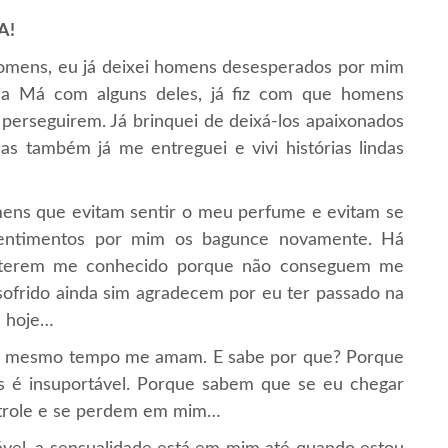
A!
homens, eu já deixei homens desesperados por mim
nha Má com alguns deles, já fiz com que homens
 perseguirem. Já brinquei de deixá-los apaixonados
s também já me entreguei e vivi histórias lindas
ns que evitam sentir o meu perfume e evitam se
entimentos por mim os bagunce novamente. Há
 terem me conhecido porque não conseguem me
frido ainda sim agradecem por eu ter passado na
é hoje…
ao mesmo tempo me amam. E sabe por que? Porque
s é insuportável. Porque sabem que se eu chegar
ntrole e se perdem em mim…