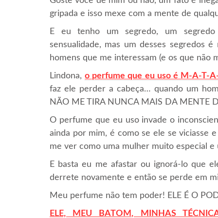
Goste você de mim ou não, um fato é inegá
gripada e isso mexe com a mente de qual
E eu tenho um segredo, um segredo e
sensualidade, mas um desses segredos é
homens que me interessam (e os que não 
Lindona,
o perfume que eu uso é M-A-T-A
faz ele perder a cabeça… quando um hom
NÃO ME TIRA NUNCA MAIS DA MENTE 
O perfume que eu uso invade o inconscien
ainda por mim, é como se ele se viciasse 
me ver como uma mulher muito especial e 
E basta eu me afastar ou ignorá-lo que e
derrete novamente e então se perde em 
Meu perfume não tem poder! ELE É O POD
ELE, MEU BATOM, MINHAS TÉCNIC