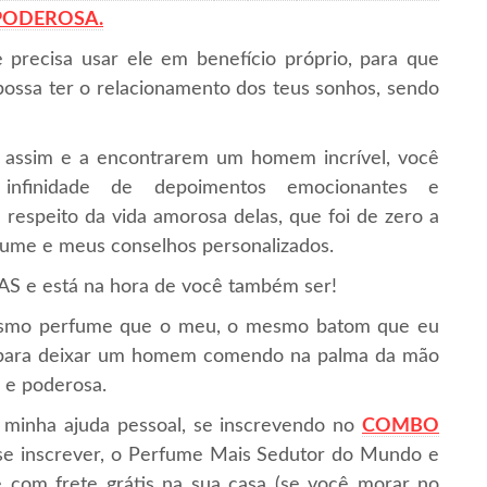
 PODEROSA.
 precisa usar ele em benefício próprio, para que
ssa ter o relacionamento dos teus sonhos, sendo
 assim e a encontrarem um homem incrível, você
nfinidade de depoimentos emocionantes e
 respeito da vida amorosa delas, que foi de zero a
fume e meus conselhos personalizados.
 está na hora de você também ser!
mesmo perfume que o meu, o mesmo batom que eu
 para deixar um homem comendo na palma da mão
 e poderosa.
 minha ajuda pessoal, se inscrevendo no
COMBO
se inscrever, o Perfume Mais Sedutor do Mundo e
 com frete grátis na sua casa (se você morar no