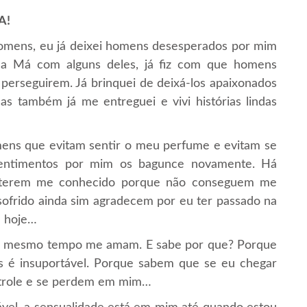
A!
homens, eu já deixei homens desesperados por mim
nha Má com alguns deles, já fiz com que homens
 perseguirem. Já brinquei de deixá-los apaixonados
s também já me entreguei e vivi histórias lindas
ns que evitam sentir o meu perfume e evitam se
entimentos por mim os bagunce novamente. Há
 terem me conhecido porque não conseguem me
frido ainda sim agradecem por eu ter passado na
é hoje…
ao mesmo tempo me amam. E sabe por que? Porque
s é insuportável. Porque sabem que se eu chegar
ntrole e se perdem em mim…