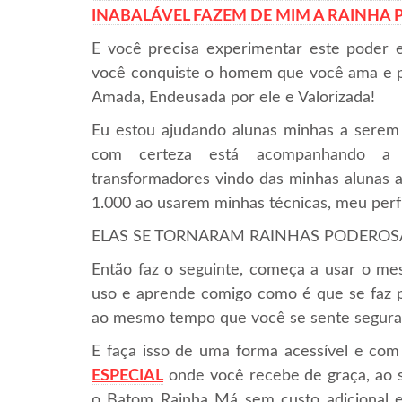
INABALÁVEL FAZEM DE MIM A RAINHA
E você precisa experimentar este poder e
você conquiste o homem que você ama e po
Amada, Endeusada por ele e Valorizada!
Eu estou ajudando alunas minhas a serem
com certeza está acompanhando a i
transformadores vindo das minhas alunas a
1.000 ao usarem minhas técnicas, meu per
ELAS SE TORNARAM RAINHAS PODEROSAS e
Então faz o seguinte, começa a usar o 
uso e aprende comigo como é que se faz
ao mesmo tempo que você se sente segura
E faça isso de uma forma acessível e com
ESPECIAL
onde você recebe de graça, ao 
o Batom Rainha Má sem custo adicional e