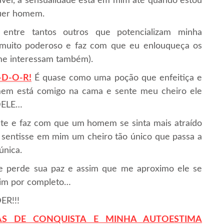
vel, a sensualidade está em mim até quando estou
quer homem.
ntre tantos outros que potencializam minha
 muito poderoso e faz com que eu enlouqueça os
me interessam também).
-D-O-R!
É quase como uma poção que enfeitiça e
em está comigo na cama e sente meu cheiro ele
DELE…
te e faz com que um homem se sinta mais atraído
e sentisse em mim um cheiro tão único que passa a
única.
le perde sua paz e assim que me aproximo ele se
mim por completo…
ER!!!
AS DE CONQUISTA E
M
INHA
AUTOESTIMA