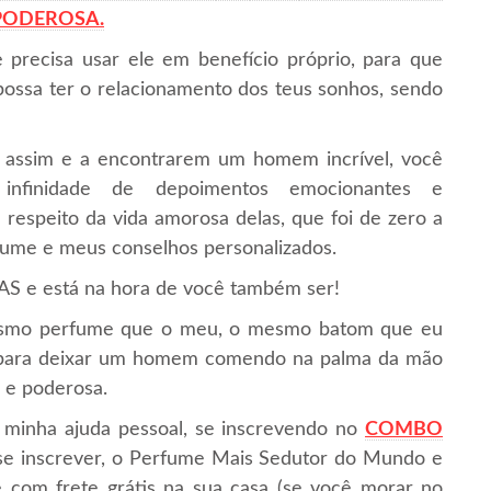
 PODEROSA.
 precisa usar ele em benefício próprio, para que
ssa ter o relacionamento dos teus sonhos, sendo
 assim e a encontrarem um homem incrível, você
nfinidade de depoimentos emocionantes e
 respeito da vida amorosa delas, que foi de zero a
fume e meus conselhos personalizados.
 está na hora de você também ser!
mesmo perfume que o meu, o mesmo batom que eu
 para deixar um homem comendo na palma da mão
 e poderosa.
 minha ajuda pessoal, se inscrevendo no
COMBO
se inscrever, o Perfume Mais Sedutor do Mundo e
 com frete grátis na sua casa (se você morar no