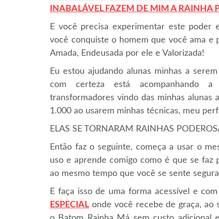
INABALÁVEL FAZEM DE MIM A RAINHA
E você precisa experimentar este poder e
você conquiste o homem que você ama e po
Amada, Endeusada por ele e Valorizada!
Eu estou ajudando alunas minhas a serem
com certeza está acompanhando a i
transformadores vindo das minhas alunas a
1.000 ao usarem minhas técnicas, meu per
ELAS SE TORNARAM RAINHAS PODEROSAS e
Então faz o seguinte, começa a usar o 
uso e aprende comigo como é que se faz
ao mesmo tempo que você se sente segura
E faça isso de uma forma acessível e com
ESPECIAL
onde você recebe de graça, ao 
o Batom Rainha Má sem custo adicional e