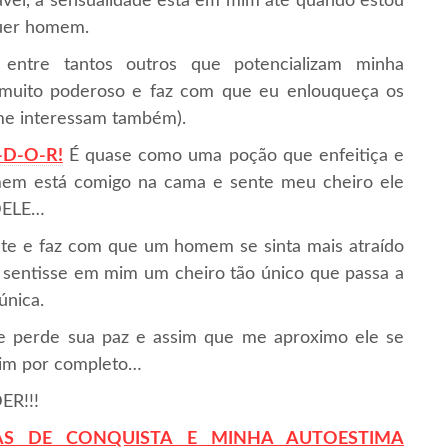
vel, a sensualidade está em mim até quando estou
quer homem.
ntre tantos outros que potencializam minha
 muito poderoso e faz com que eu enlouqueça os
me interessam também).
-D-O-R!
É quase como uma poção que enfeitiça e
em está comigo na cama e sente meu cheiro ele
DELE…
te e faz com que um homem se sinta mais atraído
e sentisse em mim um cheiro tão único que passa a
única.
le perde sua paz e assim que me aproximo ele se
mim por completo…
ER!!!
AS DE CONQUISTA E
M
INHA
AUTOESTIMA