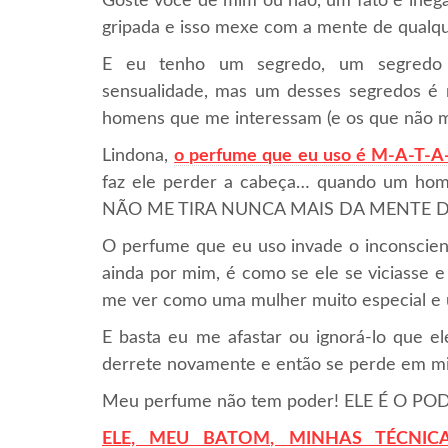
Goste você de mim ou não, um fato é inegá
gripada e isso mexe com a mente de qual
E eu tenho um segredo, um segredo e
sensualidade, mas um desses segredos é
homens que me interessam (e os que não 
Lindona,
o perfume que eu uso é M-A-T-A
faz ele perder a cabeça… quando um hom
NÃO ME TIRA NUNCA MAIS DA MENTE 
O perfume que eu uso invade o inconscien
ainda por mim, é como se ele se viciasse 
me ver como uma mulher muito especial e 
E basta eu me afastar ou ignorá-lo que e
derrete novamente e então se perde em 
Meu perfume não tem poder! ELE É O POD
ELE, MEU BATOM, MINHAS TÉCNIC