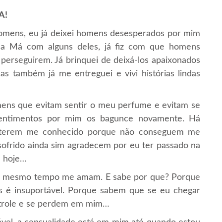
A!
homens, eu já deixei homens desesperados por mim
nha Má com alguns deles, já fiz com que homens
 perseguirem. Já brinquei de deixá-los apaixonados
s também já me entreguei e vivi histórias lindas
ns que evitam sentir o meu perfume e evitam se
entimentos por mim os bagunce novamente. Há
 terem me conhecido porque não conseguem me
frido ainda sim agradecem por eu ter passado na
é hoje…
ao mesmo tempo me amam. E sabe por que? Porque
s é insuportável. Porque sabem que se eu chegar
ntrole e se perdem em mim…