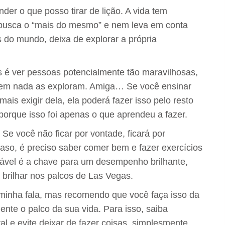
er o que posso tirar de lição. A vida tem
e busca o “mais do mesmo” e nem leva em conta
 do mundo, deixa de explorar a própria
é ver pessoas potencialmente tão maravilhosas,
 em nada as exploram. Amiga… Se você ensinar
is exigir dela, ela poderá fazer isso pelo resto
porque isso foi apenas o que aprendeu a fazer.
 Se você não ficar por vontade, ficará por
o, é preciso saber comer bem e fazer exercícios
dável é a chave para um desempenho brilhante,
 brilhar nos palcos de Las Vegas.
a minha fala, mas recomendo que você faça isso da
nte o palco da sua vida. Para isso, saiba
l e evite deixar de fazer coisas, simplesmente,