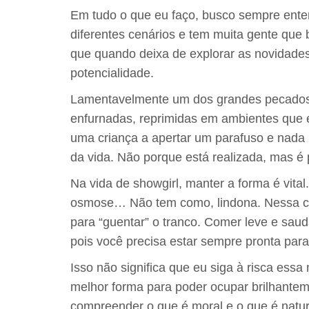
Em tudo o que eu faço, busco sempre entend
diferentes cenários e tem muita gente qu
que quando deixa de explorar as novidades
potencialidade.
Lamentavelmente um dos grandes pecados 
enfurnadas, reprimidas em ambientes que
uma criança a apertar um parafuso e nada ma
da vida. Não porque está realizada, mas é 
Na vida de showgirl, manter a forma é vital.
osmose… Não tem como, lindona. Nessa cas
para “guentar” o tranco. Comer leve e sau
pois você precisa estar sempre pronta para
Isso não significa que eu siga à risca ess
melhor forma para poder ocupar brilhanteme
compreender o que é moral e o que é natura