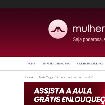
HOME
EMPREENDEDORISMO
CASAIS BABADEIROS
Home
Posts Tagged "Superando a dor do passado."