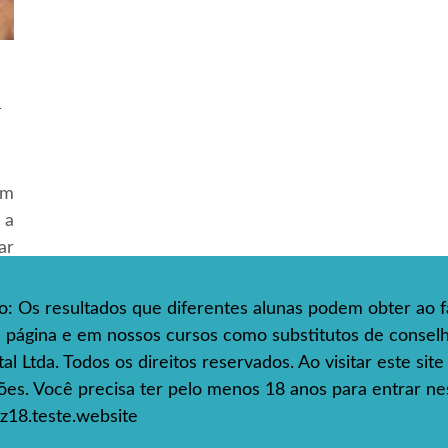
A
am
 a
ar
so: Os resultados que diferentes alunas podem obter ao f
ta página e em nossos cursos como substitutos de consel
l Ltda. Todos os direitos reservados. Ao visitar este sit
s. Você precisa ter pelo menos 18 anos para entrar nes
z18.teste.website