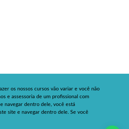
azer os nossos cursos vão variar e você não
hos e assessoria de um profissional com
e e navegar dentro dele, você está
te site e navegar dentro dele. Se você