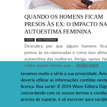
QUANDO OS HOMENS FICAM
PRESOS ÀS EX: O IMPACTO N
AUTOESTIMA FEMININA
HOME
SEJA PODEROSA
Descubra por que alguns homens fic
presos às ex-namoradas e como isso afeta
autoestima das mulheres. Amiga, vamos fal
sobre aquele dilema que ...
SAIBA MAIS
Levamos muito a sério a sua privacidade. Avi
deveria utilizar as informações contidas nes
licença. Boa sorte! © 2014 Wave Editora Digita
concordando com os nossos termos e condiçõe
precisa de suporte, é só escrever para
sac@b