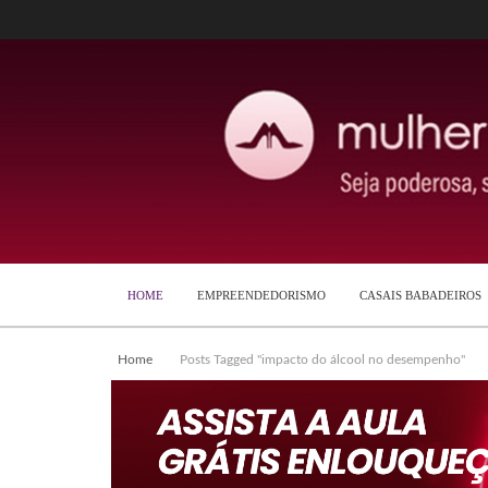
HOME
EMPREENDEDORISMO
CASAIS BABADEIROS
Home
Posts Tagged "impacto do álcool no desempenho"