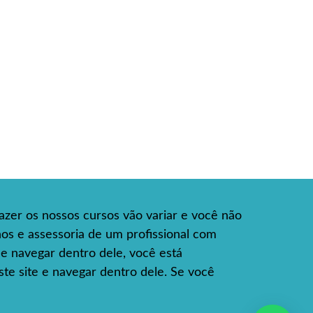
azer os nossos cursos vão variar e você não
hos e assessoria de um profissional com
e e navegar dentro dele, você está
te site e navegar dentro dele. Se você