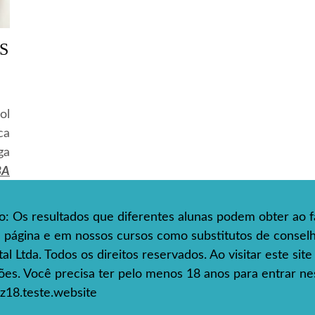
S
ol
ca
ga
BA
so: Os resultados que diferentes alunas podem obter ao f
ta página e em nossos cursos como substitutos de consel
l Ltda. Todos os direitos reservados. Ao visitar este sit
s. Você precisa ter pelo menos 18 anos para entrar nes
z18.teste.website