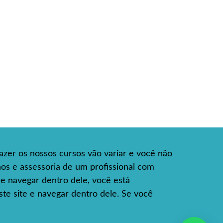
azer os nossos cursos vão variar e você não
hos e assessoria de um profissional com
e e navegar dentro dele, você está
te site e navegar dentro dele. Se você