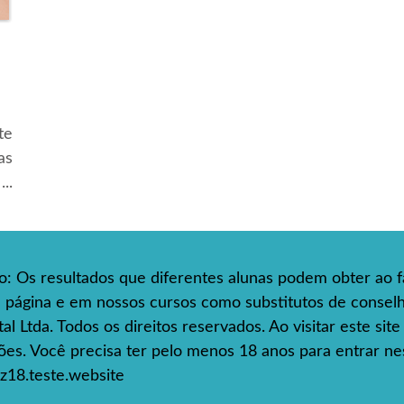
te
as
..
so: Os resultados que diferentes alunas podem obter ao f
ta página e em nossos cursos como substitutos de consel
l Ltda. Todos os direitos reservados. Ao visitar este sit
s. Você precisa ter pelo menos 18 anos para entrar nes
z18.teste.website