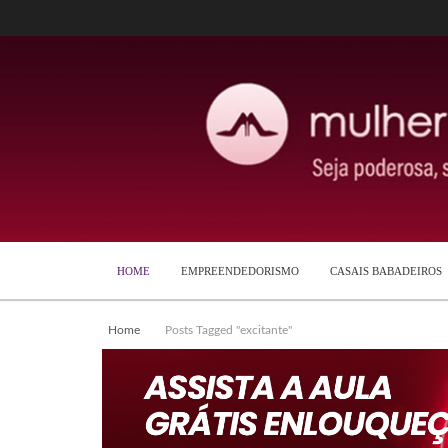
HOME
EMPREENDEDORISMO
CASAIS BABADEIROS
Home
Posts Tagged "excitante"